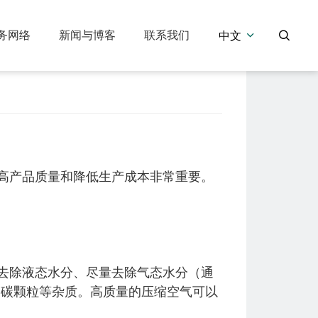
务网络
新闻与博客
联系我们
中文


压缩机
压缩空气净化设备
DMH系列中高压活塞式空气压缩机
DM-G 系列：高温冷冻式干燥机
DM- X系列：再生吸附式干燥机
高产品质量和降低生产成本非常重要。
去除液态水分、尽量去除气态水分（通
尘、碳颗粒等杂质。高质量的压缩空气可以