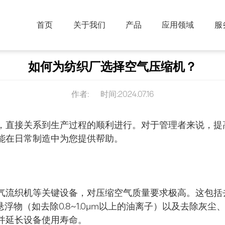
首页
关于我们
产品
应用领域
服
机
移动式空气压缩机
活塞空气
如何为纺织厂选择空气压缩机？
DMWV-G（水润滑）& DMW-G（水润滑）系列无油水润滑螺杆式空气压缩机
DMCY系列柴油便携式
DMWV-G（干式无油）& DMW-G（干式无油）系列干式无油螺杆式空气压缩机
DMY-G&DMY-Z系列电动便携式
作者:
时间:2024.07.16
DMWLV -G系列低压干式无油永磁变频螺杆式空气压缩机
DMW-A系列无油涡旋式空气压缩机
，直接关系到生产过程的顺利进行。对于管理者来说，提
能在日常制造中为您提供帮助。
离心机系列
DKV-G系列永磁变频微油螺杆真空泵
DM 系列离心式压缩机
DMW-V系列永磁变频无油螺杆真空泵
DMW-P系列特种气体干式螺杆真空泵
气流织机等关键设备，对压缩空气质量要求极高。这包括
浮物（如去除0.8~1.0μm以上的油离子）以及去除灰
并延长设备使用寿命。