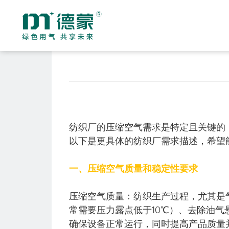
节能型螺杆式空气压缩机
无油系列空气压缩
DH-Z & DHV-Z系列二级压缩螺杆式空气压缩机
DHLV-Z & DHLV-G系列低压永磁双变频螺杆式空气压缩机
DHV-G/A & DM(V)-G系列永磁变频单级压缩螺杆式空气压缩机
DHV-SAT系列全性能一体式永磁变频螺杆式空气压缩机
纺织厂的压缩空气需求是特定且关键的
DM-A皮带驱动系列皮带螺杆式空气压缩机
以下是更具体的纺织厂需求描述，希望
制氮及制氧设备
真空泵
制氮机
一、压缩空气质量和稳定性要求
制氧机
压缩空气质量：纺织生产过程，尤其是
真空泵配套辅助设备
常需要压力露点低于10℃）、去除油气悬
确保设备正常运行，同时提高产品质量