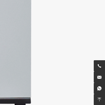



