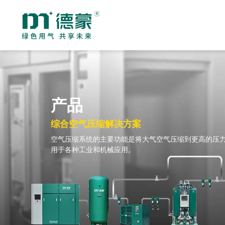
节能型螺杆式空气压缩机
无油系列空气压缩
DH-Z & DHV-Z系列二级压缩螺杆式空气压缩机
DHLV-Z & DHLV-G系列低压永磁双变频螺杆式空气压缩机
产品
DHV-G/A & DM(V)-G系列永磁变频单级压缩螺杆式空气压缩机
DHV-SAT系列全性能一体式永磁变频螺杆式空气压缩机
综合空气压缩解决方案
DM-A皮带驱动系列皮带螺杆式空气压缩机
空气压缩系统的主要功能是将大气空气压缩到更高的压
制氮及制氧设备
真空泵
用于各种工业和机械应用。
制氮机
制氧机
真空泵配套辅助设备