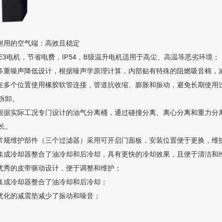
 耐用的空气端：高效且稳定
 IE3电机，节省电费，IP54，B级温升电机适用于高尘、高温等恶劣环境；
 多重噪声降低设计，根据噪声学原理计算，内部贴有特殊的阻燃吸音棉，
 在多个位置使用橡胶软管连接，管道抗收缩、膨胀和振动，避免长期使
拆卸。
 根据实际工况专门设计的油气分离桶，通过碰撞分离、离心分离和重力
长。
 常规维护部件（三个过滤器）采用可开启门面板，安装位置便于更换，维
 集成冷却器整合了油冷却和后冷却，具有更快的冷却效果，且便于清洁和
 优秀的皮带驱动设计，便于调整和维护；
 集成冷却器整合了油冷却和后冷却；
 优化的减震垫减少了振动和噪音；